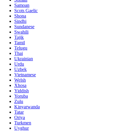
Samoan
Scots Gaelic
Shona
Sindhi
Sundanese
Swahili
Tajik
Tamil
Telugu
Thai
Ukrainian
Urdu
Uzbek
Vietnamese
Welsh
Xhosa
Yiddish
Yoruba
Zulu
Kinyarwanda
Tatar
Oriya
Turkmen
Uyghur