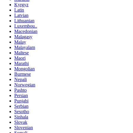
Kyrgyz
Latin
Latvian
Lithuanian
Luxembou..
Macedonian
Malagasy
Malay
Malayalam
Maltese
Maori
Marathi
Mongolian
Burmese
Nepali
Norwegian
Pashto
Persian
Punjabi
Serbian
Sesotho
Sinhala
Slovak
Slovenian
Somali