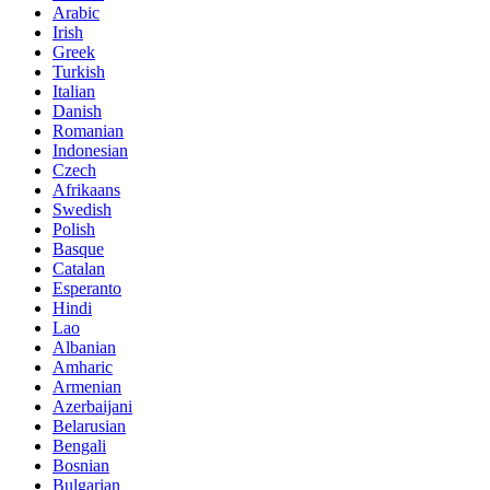
Arabic
Irish
Greek
Turkish
Italian
Danish
Romanian
Indonesian
Czech
Afrikaans
Swedish
Polish
Basque
Catalan
Esperanto
Hindi
Lao
Albanian
Amharic
Armenian
Azerbaijani
Belarusian
Bengali
Bosnian
Bulgarian