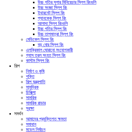
উচ্চ গতির সুপার মিনিয়েচার স্লিপ রিংগুলি
উচ্চ সংজ্ঞা স্লিপ রিং
ইথারনেট স্লিপ রিং
প্যানকেক স্লিপ রিং
আলাদা স্লিপ রিংগুলি
উচ্চ গতির স্লিপ রিং
উচ্চ তাপমাত্রা স্লিপ রিং
মেডিকেল স্লিপ রিং
বড় বোর স্লিপ রিং
এলক্রিকাল ঘোরানো সংযোগকারী
গ্যাস তরল সংহত স্লিপ রিং
কাস্টম স্লিপ রিং
শিল্প
নির্মাণ ও কৃষি
শক্তি
শিল্প যন্ত্রপাতি
সামুদ্রিক
চিকিত্সা
সামরিক
সামরিক রাডার
সুরক্ষা
সমর্থন
আমাদের প্রযুক্তিগত ক্ষমতা
সমাধান
মডেল নির্বাচন