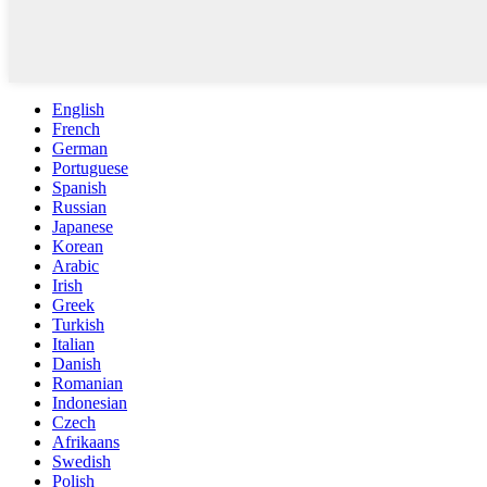
English
French
German
Portuguese
Spanish
Russian
Japanese
Korean
Arabic
Irish
Greek
Turkish
Italian
Danish
Romanian
Indonesian
Czech
Afrikaans
Swedish
Polish