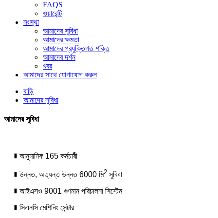
FAQS
ওয়ারেন্টি
সংস্থা
আমাদের সুবিধা
আমাদের ক্ষমতা
আমাদের প্রযুক্তিগত শক্তি
আমাদের দর্শন
খবর
আমাদের সাথে যোগাযোগ করুন
বাড়ি
আমাদের সুবিধা
আমাদের সুবিধা
∎ আনুমানিক 165 কর্মচারী
2
∎ উন্নত, অত্যন্ত উন্নত 6000 মি
সুবিধা
∎ আইএসও 9001 গুণমান পরিচালনা সিস্টেম
∎ সিএনসি মেশিনিং সেন্টার