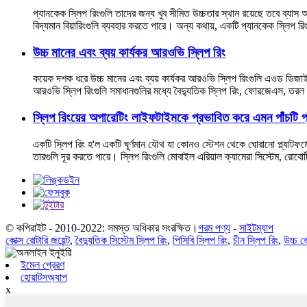
প্যানকেক স্লিপ রিংগুলি তাদের জন্য খুব সীমিত উচ্চতার স্থান রয়েছে তবে ব্যাস অ্
বিদ্যমান বিয়ারিংগুলি ব্যবহার করতে পারে। অন্য কথায়, একটি প্যানকেক স্লিপ রিং
উচ্চ মানের এবং ব্যয় কার্যকর আরওভি স্লিপ রিং
কয়েক দশক ধরে উচ্চ মানের এবং ব্যয় কার্যকর আরওভি স্লিপ রিংগুলি এওড ডিজাইন
আরওভি স্লিপ রিংগুলি সমাধানগুলির মধ্যে বৈদ্যুতিক স্লিপ রিং, ফোরজেএস, তরল র
স্লিপ রিংয়ের অপারেটিং লাইফটাইমকে প্রভাবিত করে এমন পাঁচটি প
একটি স্লিপ রিং হ'ল একটি ঘূর্ণমান যৌথ যা কোনও স্টেশন থেকে ঘোরানো প্ল্যাটফর্ম
তারগুলি দূর করতে পারে। স্লিপ রিংগুলি মোবাইল এরিয়াল ক্যামেরা সিস্টেম, রোবোটিক
© কপিরাইট - 2010-2022: সমস্ত অধিকার সংরক্ষিত।
গরম পণ্য
-
সাইটম্যাপ
কোক্স রোটারি জয়েন্ট
,
বৈদ্যুতিক সিস্টেম স্লিপ রিং
,
পিসিবি স্লিপ রিং
,
চীন স্লিপ রিং
,
উচ্চ ভ
ইমেল প্রেরণ
হোয়াটসঅ্যাপ
x