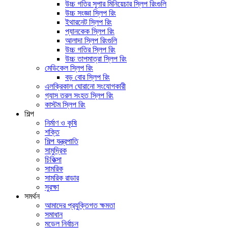
উচ্চ গতির সুপার মিনিয়েচার স্লিপ রিংগুলি
উচ্চ সংজ্ঞা স্লিপ রিং
ইথারনেট স্লিপ রিং
প্যানকেক স্লিপ রিং
আলাদা স্লিপ রিংগুলি
উচ্চ গতির স্লিপ রিং
উচ্চ তাপমাত্রা স্লিপ রিং
মেডিকেল স্লিপ রিং
বড় বোর স্লিপ রিং
এলক্রিকাল ঘোরানো সংযোগকারী
গ্যাস তরল সংহত স্লিপ রিং
কাস্টম স্লিপ রিং
শিল্প
নির্মাণ ও কৃষি
শক্তি
শিল্প যন্ত্রপাতি
সামুদ্রিক
চিকিত্সা
সামরিক
সামরিক রাডার
সুরক্ষা
সমর্থন
আমাদের প্রযুক্তিগত ক্ষমতা
সমাধান
মডেল নির্বাচন