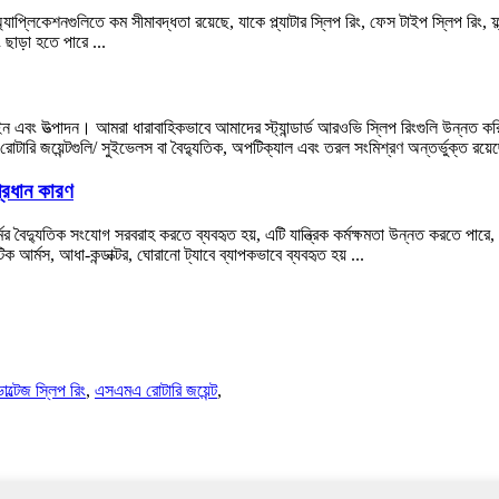
যাপ্লিকেশনগুলিতে কম সীমাবদ্ধতা রয়েছে, যাকে প্ল্যাটার স্লিপ রিং, ফেস টাইপ স্লিপ রিং, ফ্
 ছাড়া হতে পারে ...
 এবং উত্পাদন। আমরা ধারাবাহিকভাবে আমাদের স্ট্যান্ডার্ড আরওভি স্লিপ রিংগুলি উন্নত কর
োটারি জয়েন্টগুলি/ সুইভেলস বা বৈদ্যুতিক, অপটিক্যাল এবং তরল সংমিশ্রণ অন্তর্ভুক্ত রয়
্রধান কারণ
ের বৈদ্যুতিক সংযোগ সরবরাহ করতে ব্যবহৃত হয়, এটি যান্ত্রিক কর্মক্ষমতা উন্নত করতে পারে,
 আর্মস, আধা-কন্ডাক্টর, ঘোরানো ট্যাবে ব্যাপকভাবে ব্যবহৃত হয় ...
োল্টেজ স্লিপ রিং
,
এসএমএ রোটারি জয়েন্ট
,