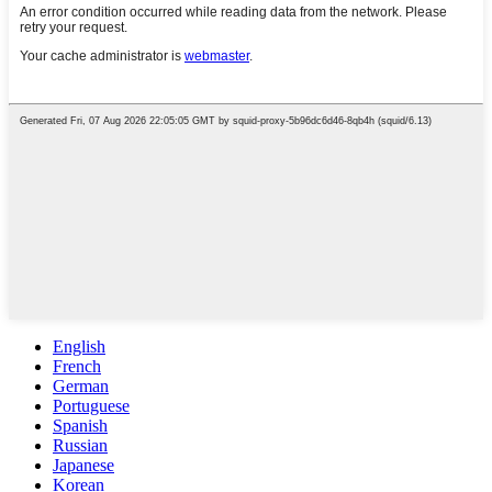
English
French
German
Portuguese
Spanish
Russian
Japanese
Korean