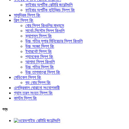
ফাইবার অপটিক রোটারি জয়েন্টগুলি
ফাইবার অপটিক হাইব্রিড স্লিপ রিং
সামুদ্রিক স্লিপ রিং
শিল্প স্লিপ রিং
বোর স্লিপ রিংগুলির মাধ্যমে
সার্ভো-সিস্টেম স্লিপ রিংগুলি
ক্যাপসুল স্লিপ রিং
উচ্চ গতির সুপার মিনিয়েচার স্লিপ রিংগুলি
উচ্চ সংজ্ঞা স্লিপ রিং
ইথারনেট স্লিপ রিং
প্যানকেক স্লিপ রিং
আলাদা স্লিপ রিংগুলি
উচ্চ গতির স্লিপ রিং
উচ্চ তাপমাত্রা স্লিপ রিং
মেডিকেল স্লিপ রিং
বড় বোর স্লিপ রিং
এলক্রিকাল ঘোরানো সংযোগকারী
গ্যাস তরল সংহত স্লিপ রিং
কাস্টম স্লিপ রিং
পণ্য