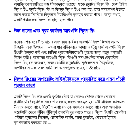
অ্যাপ্লিকেশনগুলিতে কম সীমাবদ্ধতা রয়েছে, যাকে প্ল্যাটার স্লিপ রিং, ফেস টাইপ
স্লিপ রিং, ফ্ল্যাট স্লিপ রিং বা ডিস্ক স্লিপ রিংও বলা হয়, তারা সমাবেশের উচ্চতা
হ্রাস করতে সিস্টেমে বিদ্যমান বিয়ারিংগুলি ব্যবহার করতে পারে। অন্য কথায়,
একটি প্যানকেক স্লিপ রিং ছাড়া হতে পারে ...
উচ্চ মানের এবং ব্যয় কার্যকর আরওভি স্লিপ রিং
কয়েক দশক ধরে উচ্চ মানের এবং ব্যয় কার্যকর আরওভি স্লিপ রিংগুলি এওড
ডিজাইন এবং উত্পাদন। আমরা ধারাবাহিকভাবে আমাদের স্ট্যান্ডার্ড আরওভি স্লিপ
রিংগুলি উন্নত করি এবং চাহিদা প্রয়োজনীয়তাগুলি পূরণের জন্য নতুন পণ্যগুলি
বিকাশ করি। আমাদের আরওভি স্লিপ রিংগুলি সমাধানগুলির মধ্যে বৈদ্যুতিক
স্লিপ রিং, ফোরজেএস, তরল রোটারি জয়েন্টগুলি/ সুইভেলস বা বৈদ্যুতিক,
অপটিক্যাল এবং তরল সংমিশ্রণ অন্তর্ভুক্ত রয়েছে। & nbs ...
স্লিপ রিংয়ের অপারেটিং লাইফটাইমকে প্রভাবিত করে এমন পাঁচটি
প্রধান কারণ
একটি স্লিপ রিং হ'ল একটি ঘূর্ণমান যৌথ যা কোনও স্টেশন থেকে ঘোরানো
প্ল্যাটফর্মের বৈদ্যুতিক সংযোগ সরবরাহ করতে ব্যবহৃত হয়, এটি যান্ত্রিক কর্মক্ষমতা
উন্নত করতে পারে, সিস্টেম অপারেশনকে সহজতর করতে পারে এবং অস্থাবর
জয়েন্টগুলি থেকে ঝুঁকির ঝুঁকিপূর্ণ তারগুলি দূর করতে পারে। স্লিপ রিংগুলি মোবাইল
এরিয়াল ক্যামেরা সিস্টেম, রোবোটিক আর্মস, আধা-কন্ডাক্টর, ঘোরানো ট্যাবে
ব্যাপকভাবে ব্যবহৃত হয় ...