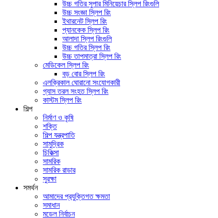
উচ্চ গতির সুপার মিনিয়েচার স্লিপ রিংগুলি
উচ্চ সংজ্ঞা স্লিপ রিং
ইথারনেট স্লিপ রিং
প্যানকেক স্লিপ রিং
আলাদা স্লিপ রিংগুলি
উচ্চ গতির স্লিপ রিং
উচ্চ তাপমাত্রা স্লিপ রিং
মেডিকেল স্লিপ রিং
বড় বোর স্লিপ রিং
এলক্রিকাল ঘোরানো সংযোগকারী
গ্যাস তরল সংহত স্লিপ রিং
কাস্টম স্লিপ রিং
শিল্প
নির্মাণ ও কৃষি
শক্তি
শিল্প যন্ত্রপাতি
সামুদ্রিক
চিকিত্সা
সামরিক
সামরিক রাডার
সুরক্ষা
সমর্থন
আমাদের প্রযুক্তিগত ক্ষমতা
সমাধান
মডেল নির্বাচন