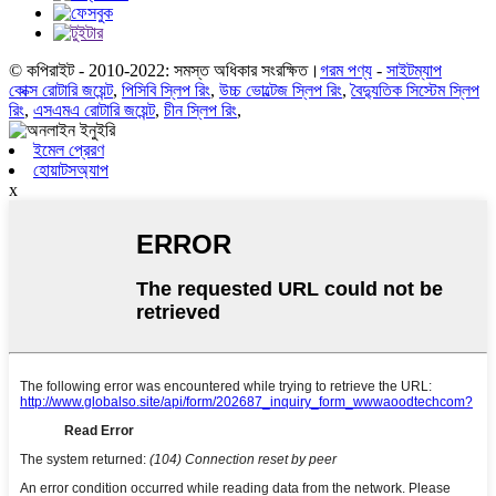
© কপিরাইট - 2010-2022: সমস্ত অধিকার সংরক্ষিত।
গরম পণ্য
-
সাইটম্যাপ
কোক্স রোটারি জয়েন্ট
,
পিসিবি স্লিপ রিং
,
উচ্চ ভোল্টেজ স্লিপ রিং
,
বৈদ্যুতিক সিস্টেম স্লিপ
রিং
,
এসএমএ রোটারি জয়েন্ট
,
চীন স্লিপ রিং
,
ইমেল প্রেরণ
হোয়াটসঅ্যাপ
x