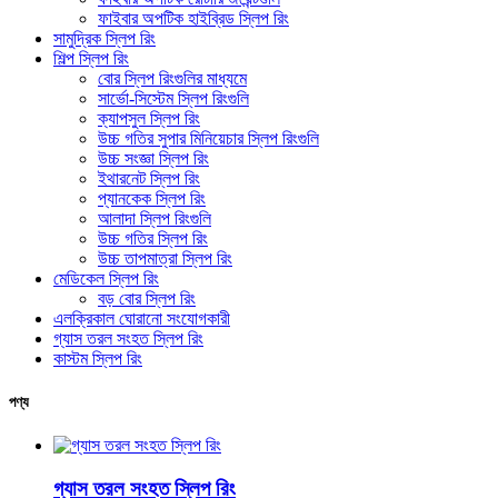
ফাইবার অপটিক হাইব্রিড স্লিপ রিং
সামুদ্রিক স্লিপ রিং
শিল্প স্লিপ রিং
বোর স্লিপ রিংগুলির মাধ্যমে
সার্ভো-সিস্টেম স্লিপ রিংগুলি
ক্যাপসুল স্লিপ রিং
উচ্চ গতির সুপার মিনিয়েচার স্লিপ রিংগুলি
উচ্চ সংজ্ঞা স্লিপ রিং
ইথারনেট স্লিপ রিং
প্যানকেক স্লিপ রিং
আলাদা স্লিপ রিংগুলি
উচ্চ গতির স্লিপ রিং
উচ্চ তাপমাত্রা স্লিপ রিং
মেডিকেল স্লিপ রিং
বড় বোর স্লিপ রিং
এলক্রিকাল ঘোরানো সংযোগকারী
গ্যাস তরল সংহত স্লিপ রিং
কাস্টম স্লিপ রিং
পণ্য
গ্যাস তরল সংহত স্লিপ রিং