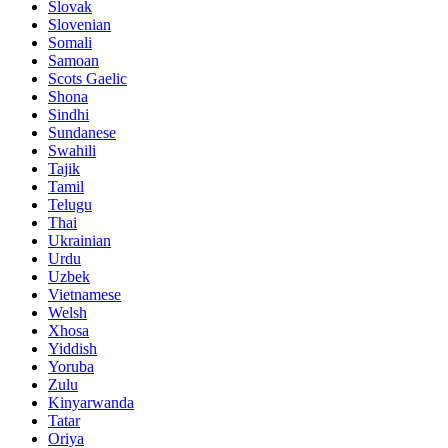
Slovak
Slovenian
Somali
Samoan
Scots Gaelic
Shona
Sindhi
Sundanese
Swahili
Tajik
Tamil
Telugu
Thai
Ukrainian
Urdu
Uzbek
Vietnamese
Welsh
Xhosa
Yiddish
Yoruba
Zulu
Kinyarwanda
Tatar
Oriya