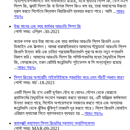
অ্যাপ্লিকেশনগুলিতে কম সীমাবদ্ধতা রয়েছে, যাকে প্ল্যাটার স্লিপ রিং, ফেস টাইপ
স্লিপ রিং, ফ্ল্যাট স্লিপ রিং বা ডিস্ক স্লিপ রিংও বলা হয়, তারা সমাবেশের উচ্চতা
হ্রাস করতে সিস্টেমে বিদ্যমান বিয়ারিংগুলি ব্যবহার করতে পারে। আমি ...
আরও
পড়ুন
»
উচ্চ মানের এবং ব্যয় কার্যকর আরওভি স্লিপ রিং
পোস্ট সময়: এপ্রিল -30-2021
কয়েক দশক ধরে উচ্চ মানের এবং ব্যয় কার্যকর আরওভি স্লিপ রিংগুলি এওড
ডিজাইন এবং উত্পাদন। আমরা ধারাবাহিকভাবে আমাদের স্ট্যান্ডার্ড আরওভি স্লিপ
রিংগুলি উন্নত করি এবং চাহিদা প্রয়োজনীয়তাগুলি পূরণের জন্য নতুন পণ্যগুলি
বিকাশ করি। আমাদের আরওভি স্লিপ রিং সলিউশনগুলির মধ্যে বৈদ্যুতিক স্লিপ
রিং, ফোরজেএস, তরল রোটারি জয়েন্টগুলি/ সুইভেলস বা সি অন্তর্ভুক্ত রয়েছে
...
আরও পড়ুন
»
স্লিপ রিংয়ের অপারেটিং লাইফটাইমকে প্রভাবিত করে এমন পাঁচটি প্রধান কারণ
পোস্ট সময়: মার্চ -18-2021
একটি স্লিপ রিং হ'ল একটি ঘূর্ণমান যৌথ যা কোনও স্টেশন থেকে ঘোরানো
প্ল্যাটফর্মের বৈদ্যুতিক সংযোগ সরবরাহ করতে ব্যবহৃত হয়, এটি যান্ত্রিক কর্মক্ষমতা
উন্নত করতে পারে, সিস্টেম অপারেশনকে সহজতর করতে পারে এবং অস্থাবর
জয়েন্টগুলি থেকে ঝুঁকির ঝুঁকিপূর্ণ তারগুলি দূর করতে পারে। স্লিপ রিংগুলি মোবাইল
এরিয়াল ক্যামেরা সিতে ব্যাপকভাবে ব্যবহৃত হয় ...
আরও পড়ুন
»
কমপ্যাক্ট ক্যাপসুল স্লিপ রিংগুলির প্রশস্ত অ্যাপ্লিকেশন
পোস্ট সময়: MAR-09-2021