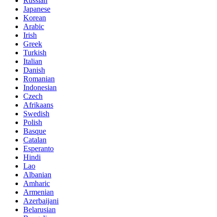
Russian
Japanese
Korean
Arabic
Irish
Greek
Turkish
Italian
Danish
Romanian
Indonesian
Czech
Afrikaans
Swedish
Polish
Basque
Catalan
Esperanto
Hindi
Lao
Albanian
Amharic
Armenian
Azerbaijani
Belarusian