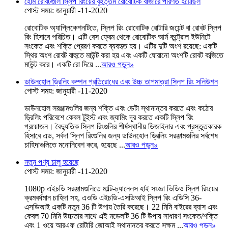
হোম রোবটগুলি স্লিপ রিংয়ের বৃহত্তম রোবোটিক বাজারে পরিণত হয়েছিল
পোস্ট সময়: জানুয়ারী -11-2020
রোবোটিক অ্যাপ্লিকেশনটিতে, স্লিপ রিং রোবোটিক রোটারি জয়েন্ট বা রোবট স্লিপ
রিং হিসাবে পরিচিত। এটি বেস ফ্রেম থেকে রোবোটিক আর্ম কন্ট্রোল ইউনিটে
সংকেত এবং শক্তি প্রেরণ করতে ব্যবহৃত হয়। এটির দুটি অংশ রয়েছে: একটি
স্থির অংশ রোবট বাহুতে মাউন্ট করা হয় এবং একটি ঘোরানো অংশটি রোবট কব্জিতে
মাউন্ট করে। একটি রো দিয়ে ...
আরও পড়ুন
»
ডাউনহোল ড্রিলিং কম্পন প্রতিরোধের এবং উচ্চ তাপমাত্রা স্লিপ রিং সলিউশন
পোস্ট সময়: জানুয়ারী -11-2020
ডাউনহোল সরঞ্জামগুলির জন্য শক্তি এবং ডেটা স্থানান্তর করতে এবং কঠোর
ড্রিলিং পরিবেশে কেবল টুইস্ট এবং জ্যামিং দূর করতে একটি স্লিপ রিং
প্রয়োজন। বৈদ্যুতিক স্লিপ রিংগুলির শীর্ষস্থানীয় ডিজাইনার এবং প্রস্তুতকারক
হিসাবে এড, সর্বদা স্লিপ রিংগুলির জন্য ডাউনহোল ড্রিলিং সরঞ্জামগুলির সর্বশেষ
চাহিদাগুলিতে মনোনিবেশ করে, হয়েছে ...
আরও পড়ুন
»
নতুন পণ্য চালু হয়েছে
পোস্ট সময়: জানুয়ারী -11-2020
1080p এইচডি সরঞ্জামগুলিতে মাল্টি-চ্যানেলস হাই সংজ্ঞা ভিডিও স্লিপ রিংয়ের
ক্রমবর্ধমান চাহিদা সহ, এওডি এইচডি-এসডিআই স্লিপ রিং এডিসি 36-
এসডিআই একটি নতুন 36 টি উপায় তৈরি করেছে। 22 মিমি বাইরের ব্যাস এবং
কেবল 70 মিমি উচ্চতার সাথে এই মডেলটি 36 টি উপায় সাধারণ সংকেত/শক্তি
এবং 1 ওয়ে আরএফ রোটারি জোআই স্থানান্তর করতে সক্ষম ...
আরও পড়ুন
»