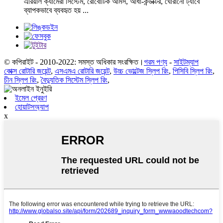
এরিয়াল ক্যামেরা সিস্টেম, রোবোটিক আর্মস, আধা-কন্ডাক্টর, ঘোরানো ট্যাবে
ব্যাপকভাবে ব্যবহৃত হয় ...
© কপিরাইট - 2010-2022: সমস্ত অধিকার সংরক্ষিত।
গরম পণ্য
-
সাইটম্যাপ
কোক্স রোটারি জয়েন্ট
,
এসএমএ রোটারি জয়েন্ট
,
উচ্চ ভোল্টেজ স্লিপ রিং
,
পিসিবি স্লিপ রিং
,
চীন স্লিপ রিং
,
বৈদ্যুতিক সিস্টেম স্লিপ রিং
,
ইমেল প্রেরণ
হোয়াটসঅ্যাপ
x