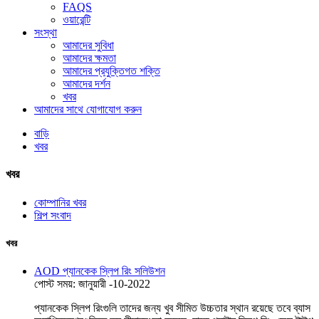
FAQS
ওয়ারেন্টি
সংস্থা
আমাদের সুবিধা
আমাদের ক্ষমতা
আমাদের প্রযুক্তিগত শক্তি
আমাদের দর্শন
খবর
আমাদের সাথে যোগাযোগ করুন
বাড়ি
খবর
খবর
কোম্পানির খবর
শিল্প সংবাদ
খবর
AOD প্যানকেক স্লিপ রিং সলিউশন
পোস্ট সময়: জানুয়ারী -10-2022
প্যানকেক স্লিপ রিংগুলি তাদের জন্য খুব সীমিত উচ্চতার স্থান রয়েছে তবে ব্যাস