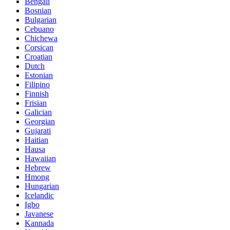
Bengali
Bosnian
Bulgarian
Cebuano
Chichewa
Corsican
Croatian
Dutch
Estonian
Filipino
Finnish
Frisian
Galician
Georgian
Gujarati
Haitian
Hausa
Hawaiian
Hebrew
Hmong
Hungarian
Icelandic
Igbo
Javanese
Kannada