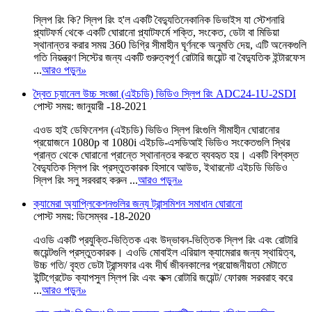
স্লিপ রিং কি? স্লিপ রিং হ'ল একটি বৈদ্যুতিনেকানিক ডিভাইস যা স্টেশনারি
প্ল্যাটফর্ম থেকে একটি ঘোরানো প্ল্যাটফর্মে শক্তি, সংকেত, ডেটা বা মিডিয়া
স্থানান্তর করার সময় 360 ডিগ্রি সীমাহীন ঘূর্ণনকে অনুমতি দেয়, এটি অনেকগুলি
গতি নিয়ন্ত্রণ সিস্টের জন্য একটি গুরুত্বপূর্ণ রোটারি জয়েন্ট বা বৈদ্যুতিক ইন্টারফেস
...
আরও পড়ুন
»
দ্বৈত চ্যানেল উচ্চ সংজ্ঞা (এইচডি) ভিডিও স্লিপ রিং ADC24-1U-2SDI
পোস্ট সময়: জানুয়ারী -18-2021
এওড হাই ডেফিনেশন (এইচডি) ভিডিও স্লিপ রিংগুলি সীমাহীন ঘোরানোর
প্রয়োজনে 1080p বা 1080i এইচডি-এসডিআই ভিডিও সংকেতগুলি স্থির
প্রান্ত থেকে ঘোরানো প্রান্তে স্থানান্তর করতে ব্যবহৃত হয়। একটি বিশ্বস্ত
বৈদ্যুতিক স্লিপ রিং প্রস্তুতকারক হিসাবে আউড, ইথারনেট এইচডি ভিডিও
স্লিপ রিং সলু সরবরাহ করুন ...
আরও পড়ুন
»
ক্যামেরা অ্যাপ্লিকেশনগুলির জন্য ট্রান্সমিশন সমাধান ঘোরানো
পোস্ট সময়: ডিসেম্বর -18-2020
এওডি একটি প্রযুক্তি-ভিত্তিক এবং উদ্ভাবন-ভিত্তিক স্লিপ রিং এবং রোটারি
জয়েন্টগুলি প্রস্তুতকারক। এওডি মোবাইল এরিয়াল ক্যামেরার জন্য স্থায়িত্ব,
উচ্চ গতি/ বৃহত ডেটা ট্রান্সফার এবং দীর্ঘ জীবনকালের প্রয়োজনীয়তা মেটাতে
ইন্টিগ্রেটেড ক্যাপসুল স্লিপ রিং এবং কক্স রোটারি জয়েন্ট/ ফোরজ সরবরাহ করে
...
আরও পড়ুন
»