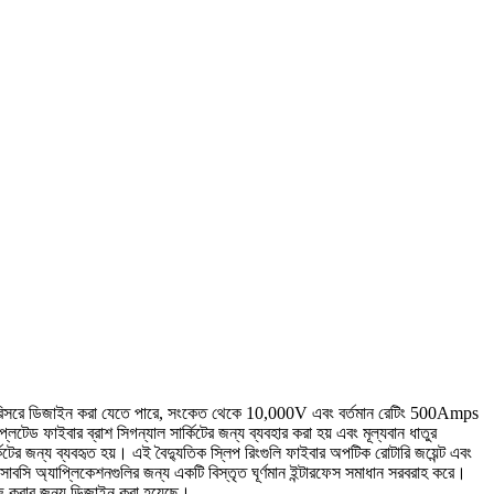
তৃত পরিসরে ডিজাইন করা যেতে পারে, সংকেত থেকে 10,000V এবং বর্তমান রেটিং 500Amps
প্লেটেড ফাইবার ব্রাশ সিগন্যাল সার্কিটের জন্য ব্যবহার করা হয় এবং মূল্যবান ধাতুর
ার্কিটের জন্য ব্যবহৃত হয়। এই বৈদ্যুতিক স্লিপ রিংগুলি ফাইবার অপটিক রোটারি জয়েন্ট এবং
 সাবসি অ্যাপ্লিকেশনগুলির জন্য একটি বিস্তৃত ঘূর্ণমান ইন্টারফেস সমাধান সরবরাহ করে।
াজ করার জন্য ডিজাইন করা হয়েছে।