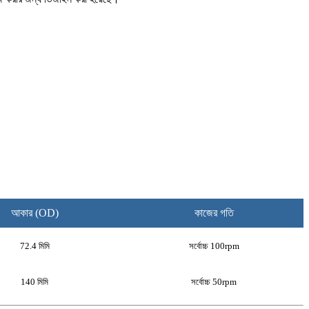
আকার (OD)
কাজের গতি
72.4 মিমি
সর্বোচ্চ 100rpm
140 মিমি
সর্বোচ্চ 50rpm