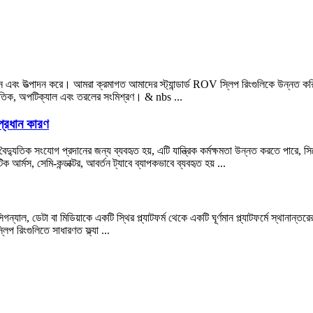
বং উত্পাদন করে। আমরা ক্রমাগত আমাদের স্ট্যান্ডার্ড ROV স্লিপ রিংগুলিকে উন্নত করি
ৈদ্যুতিক, অপটিক্যাল এবং তরলের সংমিশ্রণ। & nbs ...
প্রধান কারণ
ফর্মে বৈদ্যুতিক সংযোগ প্রদানের জন্য ব্যবহৃত হয়, এটি যান্ত্রিক কর্মক্ষমতা উন্নত করতে পা
আর্মস, সেমি-কন্ডাক্টর, আবর্তন ট্যাবে ব্যাপকভাবে ব্যবহৃত হয় ...
যাল, ডেটা বা মিডিয়াকে একটি স্থির প্ল্যাটফর্ম থেকে একটি ঘূর্ণমান প্ল্যাটফর্মে স্থানান্তর
্লিপ রিংগুলিতে সাধারণত ফ্ল্যা ...