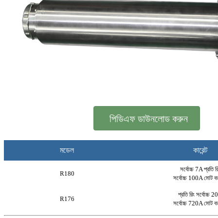
পিডিএফ ডাউনলোড করুন
মডেল
কারেন্ট
সর্বোচ্চ 7A প্রতি র
R180
সর্বোচ্চ 100A মোট বর
প্রতি রিং সর্বোচ্চ 
R176
সর্বোচ্চ 720A মোট বর