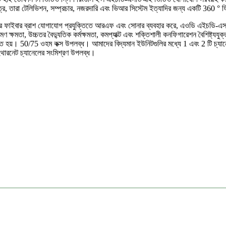
ে, তারা টেলিভিশন, সম্প্রচার, নজরদারি এবং ভিআর সিস্টেম ইত্যাদির জন্য একটি 360 ° ফ্
র ফাইবার ব্রাশ যোগাযোগ প্রযুক্তিতে আরএফ এবং সোনার ব্যবহার করে, এওডি এইচডি-
মণ ক্ষমতা, উচ্চতর বৈদ্যুতিক কর্মক্ষমতা, কমপ্যাক্ট এবং শক্তিশালী কনফিগারেশন বৈশিষ্
ত হয়। 50/75 ওহম কক্স উপলব্ধ। আমাদের বিদ্যমান ইউনিটগুলির মধ্যে 1 এবং 2 টি চ্যান
ইথারনেট চ্যানেলের সংমিশ্রণ উপলব্ধ।