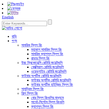
English
বাড়ি
পণ্য
সামরিক স্লিপ রিং
মহাকাশ সামরিক স্লিপ রিং
সামরিক ক্যাপসুল স্লিপ রিং
রাডার স্লিপ রিং
উচ্চ ফ্রিকোয়েন্সি রোটারি জয়েন্টগুলি
কোক্সিয়াল রোটারি জয়েন্টগুলি
ওয়েভগাইড রোটারি জয়েন্টগুলি
ফাইবার অপটিক রোটারি জয়েন্টগুলি
ফাইবার অপটিক রোটারি জয়েন্টগুলি
ফাইবার অপটিক হাইব্রিড স্লিপ রিং
সামুদ্রিক স্লিপ রিং
শিল্প স্লিপ রিং
বোর স্লিপ রিংগুলির মাধ্যমে
সার্ভো-সিস্টেম স্লিপ রিংগুলি
ক্যাপসুল স্লিপ রিং