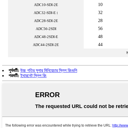
10
ADC10-SDI-2E
32
ADC32-SDI-E।
28
ADC28-SDI-2E
56
ADC56-2SDI
48
ADC48-2SDI-E
44
ADC44-2SDI-2E
ম
পূর্ববর্তী:
উচ্চ গতির সুপার মিনিয়েচার স্লিপ রিংগুলি
পরবর্তী:
ইথারনেট স্লিপ রিং