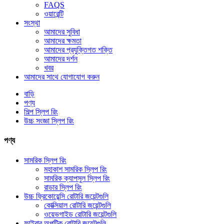
FAQS
ওয়ারেন্টি
সংস্থা
আমাদের সুবিধা
আমাদের ক্ষমতা
আমাদের প্রযুক্তিগত শক্তি
আমাদের দর্শন
খবর
আমাদের সাথে যোগাযোগ করুন
বাড়ি
পণ্য
শিল্প স্লিপ রিং
উচ্চ সংজ্ঞা স্লিপ রিং
পণ্য
সামরিক স্লিপ রিং
মহাকাশ সামরিক স্লিপ রিং
সামরিক ক্যাপসুল স্লিপ রিং
রাডার স্লিপ রিং
উচ্চ ফ্রিকোয়েন্সি রোটারি জয়েন্টগুলি
কোক্সিয়াল রোটারি জয়েন্টগুলি
ওয়েভগাইড রোটারি জয়েন্টগুলি
ফাইবার অপটিক রোটারি জয়েন্টগুলি