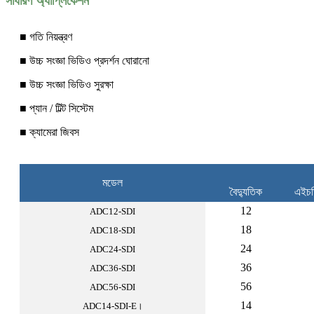
সাধারণ অ্যাপ্লিকেশন
■ গতি নিয়ন্ত্রণ
■ উচ্চ সংজ্ঞা ভিডিও প্রদর্শন ঘোরানো
■ উচ্চ সংজ্ঞা ভিডিও সুরক্ষা
■ প্যান / টিল্ট সিস্টেম
■ ক্যামেরা জিবস
মডেল
বৈদ্যুতিক
এইচ
12
ADC12-SDI
18
ADC18-SDI
24
ADC24-SDI
36
ADC36-SDI
56
ADC56-SDI
14
ADC14-SDI-E।