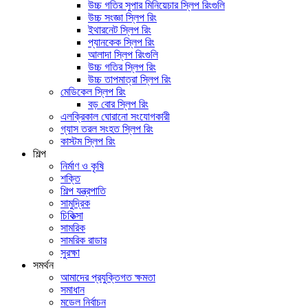
উচ্চ গতির সুপার মিনিয়েচার স্লিপ রিংগুলি
উচ্চ সংজ্ঞা স্লিপ রিং
ইথারনেট স্লিপ রিং
প্যানকেক স্লিপ রিং
আলাদা স্লিপ রিংগুলি
উচ্চ গতির স্লিপ রিং
উচ্চ তাপমাত্রা স্লিপ রিং
মেডিকেল স্লিপ রিং
বড় বোর স্লিপ রিং
এলক্রিকাল ঘোরানো সংযোগকারী
গ্যাস তরল সংহত স্লিপ রিং
কাস্টম স্লিপ রিং
শিল্প
নির্মাণ ও কৃষি
শক্তি
শিল্প যন্ত্রপাতি
সামুদ্রিক
চিকিত্সা
সামরিক
সামরিক রাডার
সুরক্ষা
সমর্থন
আমাদের প্রযুক্তিগত ক্ষমতা
সমাধান
মডেল নির্বাচন