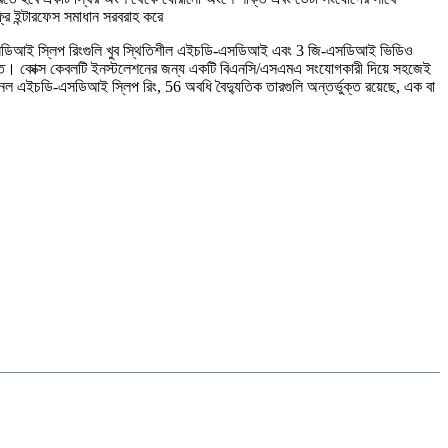
রি ইন্টারফেস সমাধান সরবরাহ করে
এসডিআই স্লিপ রিংগুলি খুব স্থিতিশীল এইচডি-এসডিআই এবং 3 জি-এসডিআই ভিডিও
ট্যযুক্ত। কোক্স কেবলটি ইনস্টলেশনের জন্য একটি বিএনসি/এসএমএ সংযোগকারী দিয়ে সহজেই
েল এইচডি-এসডিআই স্লিপ রিং, 56 অবধি বৈদ্যুতিক তারগুলি অন্তর্ভুক্ত রয়েছে, এক বা