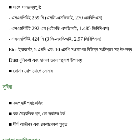
■ সাথে সামঞ্জস্যপূর্ণ:
- এসএমপিটিই 259 মি (এসডি-এসডিআই, 270 এমবিপিএস)
- এসএমপিটিই 292 এম (এইচডি-এসডিআই, 1.485 জিবিপিএস)
- এসএমপিটিই 424 মি (3 জি-এসডিআই, 2.97 জিবিপিএস)
Eter ইথারনেট, 5 এমপি এবং 10 এমপি সংযোগের বিভিন্ন সংমিশ্রণ সহ উপলব্ধ
Dust ধূলিকণা এবং হালকা তরল স্প্ল্যাশ উপলব্ধ
■ সোনার যোগাযোগে সোনার
সুবিধা
■ কমপ্যাক্ট প্যাকেজিং
■ কম বৈদ্যুতিক শব্দ, লো ড্রাইভ টর্ক
■ দীর্ঘ আজীবন এবং রক্ষণাবেক্ষণ মুক্ত