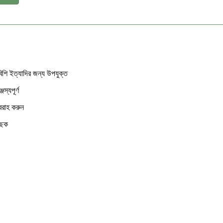
বিশি ইত্যাদির জন্য উপযুক্ত
্যপূর্ণ
বরাহ করুন
ছিক