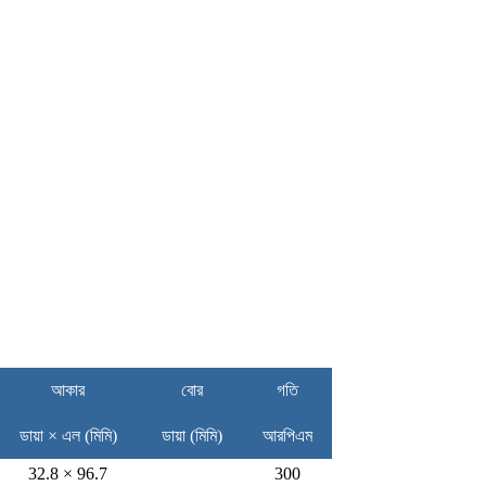
আকার
বোর
গতি
ডায়া × এল (মিমি)
ডায়া (মিমি)
আরপিএম
32.8 × 96.7
300