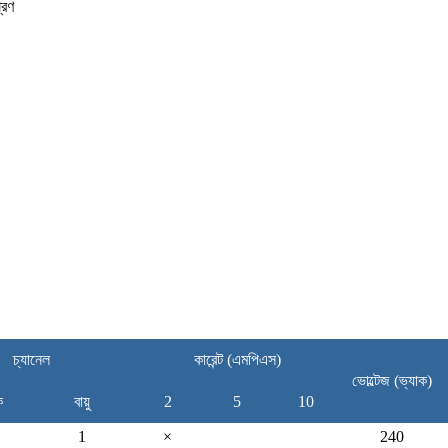
্রণ
চ্যানেল
কারেন্ট (এমপিএস)
ভোল্টেজ (ভ্যাক)
ক
বায়ু
2
5
10
1
×
240