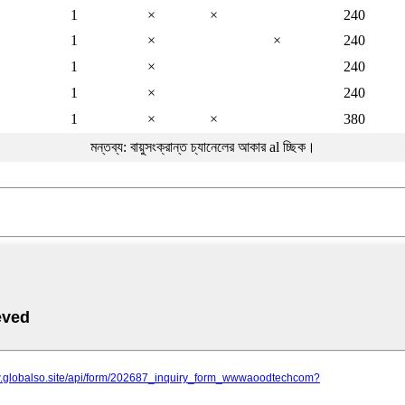
1
×
×
240
1
×
×
240
1
×
240
1
×
240
1
×
×
380
মন্তব্য: বায়ুসংক্রান্ত চ্যানেলের আকার al চ্ছিক।